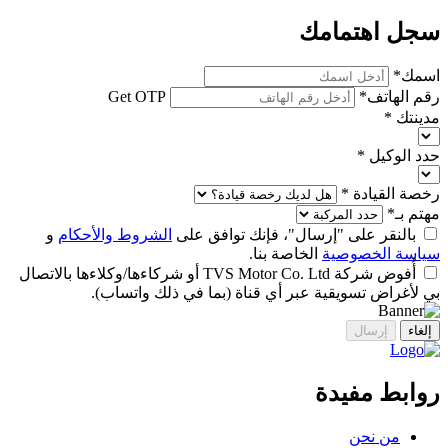
سجل اهتمامك
اسمك
*
رقم الهاتف
*
Get OTP
مدينتك
*
حدد الوكيل
*
رخصة القيادة
*
مهتم بـ
*
بالنقر على "إرسال"، فإنك توافق على
الشروط والأحكام
و
سياسة الخصوصية
الخاصة بنا.
أُفوض شركة TVS Motor Co. Ltd أو شركاءها/وكلاءها بالاتصال
بي لأغراض تسويقية عبر أي قناة (بما في ذلك واتساب).
إلغاء
إرسال
روابط مفيدة
من نحن