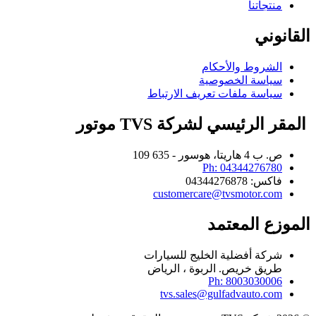
منتجاتنا
القانوني
الشروط والأحكام
سياسة الخصوصية
سياسة ملفات تعريف الارتباط
​ المقر الرئيسي لشركة TVS موتور​
ص. ب 4 هاريتا، هوسور - 635 109
Ph: 04344276780
فاكس: 04344276878
customercare@tvsmotor.com
الموزع المعتمد
شركة أفضلية الخليج للسيارات
طريق خريص. الربوة ، الرياض
Ph: 8003030006
tvs.sales@gulfadvauto.com